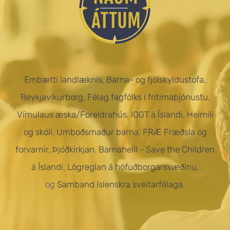
Embætti landlæknis
,
Barna- og fjölskyldustofa
,
Reykjavíkurborg
,
Félag fagfólks í frítímaþjónustu
,
Vímulaus æska/Foreldrahús
,
IOGT á Íslandi
,
Heimili
og skóli
,
Umboðsmaður barna
,
FRÆ Fræðsla og
forvarnir
,
Þjóðkirkjan
,
Barnaheill - Save the Children
á Íslandi
,
Lögreglan á höfuðborgarsvæðinu
,
og
Samband íslenskra sveitarfélaga
.