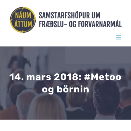
Skip
to
content
14. mars 2018: #Metoo
og börnin