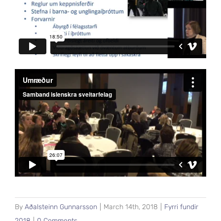
By
Aðalsteinn Gunnarsson
|
March 14th, 2018
|
Fyrri fundir
2018
|
0 Comments