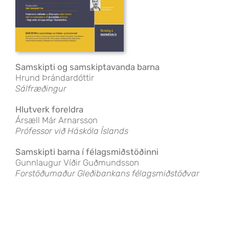
Samskipti og samskiptavanda barna
Hrund Þrándardóttir
Sálfræðingur
Hlutverk foreldra
Ársæll Már Arnarsson
Prófessor við Háskóla Íslands
Samskipti barna í félagsmiðstöðinni
Gunnlaugur Víðir Guðmundsson
Forstöðumaður Gleðibankans félagsmiðstöðvar