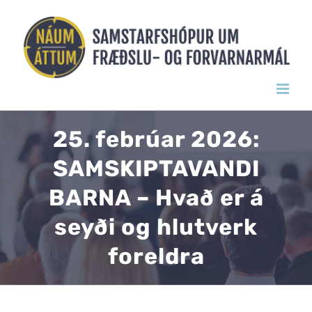
Skip
to
content
25. febrúar 2026:
SAMSKIPTAVANDI
BARNA – Hvað er á
seyði og hlutverk
foreldra