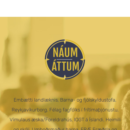
Embætti landlæknis
,
Barna- og fjölskyldustofa
,
Reykjavíkurborg
,
Félag fagfólks í frítímaþjónustu
,
Vímulaus æska/Foreldrahús
,
IOGT á Íslandi
,
Heimili
og skóli
,
Umboðsmaður barna
,
FRÆ Fræðsla og