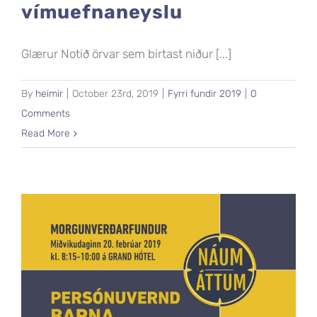
vímuefnaneyslu
Glærur Notið örvar sem birtast niður [...]
By
heimir
|
October 23rd, 2019
|
Fyrri fundir 2019
|
0
Comments
Read More