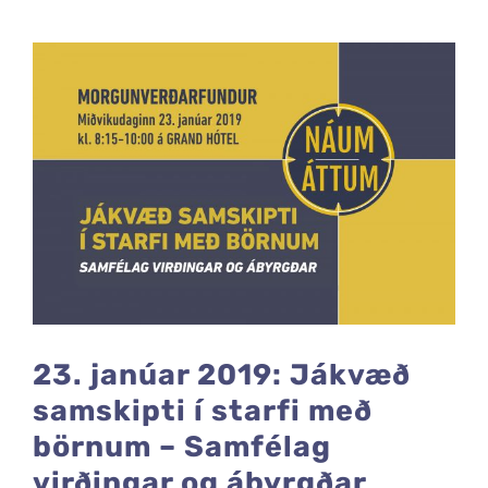
23. janúar 2019: Jákvæð
samskipti í starfi með
börnum – Samfélag
virðingar og ábyrgðar