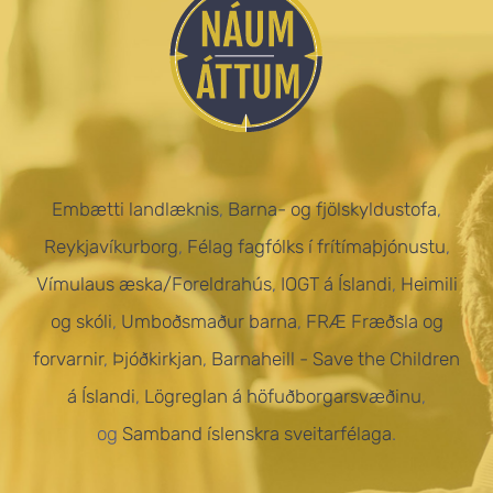
Embætti landlæknis
,
Barna- og fjölskyldustofa
,
Reykjavíkurborg
,
Félag fagfólks í frítímaþjónustu
,
Vímulaus æska/Foreldrahús
,
IOGT á Íslandi
,
Heimili
og skóli
,
Umboðsmaður barna
,
FRÆ Fræðsla og
forvarnir
,
Þjóðkirkjan
,
Barnaheill - Save the Children
á Íslandi
,
Lögreglan á höfuðborgarsvæðinu
,
og
Samband íslenskra sveitarfélaga
.