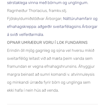
sérstaklega vinna með börnum og unglingum
.
Ragnheiður Thorlacius, framkv.stj.
Fjölskyldumiðstöðvar Árborgar;
Náttúruhamfarir og
efnahagskreppa: aðgerðir sveitarfélagsins Árborgar
á sviði velferðarmála
.
OPNAR UMRÆÐUR VORU Í LOK FUNDARINS
Erindin öll mjög gagnleg og sýna vel hversu mikið
sveitarfélög leitast við að mæta þeim vanda sem
framundan er vegna efnahagshrunsins. Áhyggjur
margra beinast að sumri komandi v. atvinnuleysis
og minkandi úrræða fyrir börn og unglinga sem
ekki hafa í nein hús að venda.