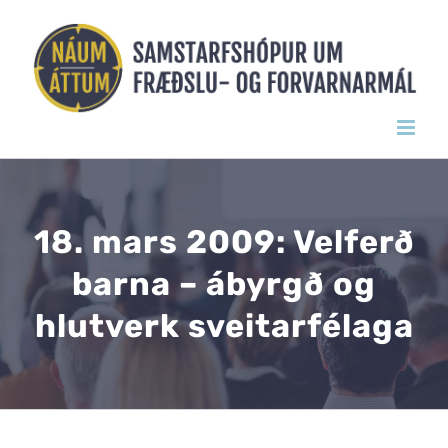
Skip
to
content
18. mars 2009: Velferð
barna – ábyrgð og
hlutverk sveitarfélaga