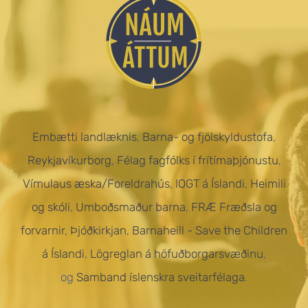
Embætti landlæknis
,
Barna- og fjölskyldustofa
,
Reykjavíkurborg
,
Félag fagfólks í frítímaþjónustu
,
Vímulaus æska/Foreldrahús
,
IOGT á Íslandi
,
Heimili
og skóli
,
Umboðsmaður barna
,
FRÆ Fræðsla og
forvarnir
,
Þjóðkirkjan
,
Barnaheill - Save the Children
á Íslandi
,
Lögreglan á höfuðborgarsvæðinu
,
og
Samband íslenskra sveitarfélaga
.