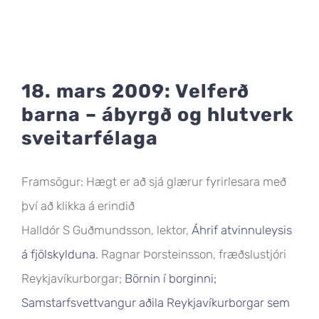
18. mars 2009: Velferð
barna – ábyrgð og hlutverk
sveitarfélaga
Framsögur: Hægt er að sjá glærur fyrirlesara með
því að klikka á erindið
Halldór S Guðmundsson, lektor,
Áhrif atvinnuleysis
á fjölskylduna
. Ragnar Þorsteinsson, fræðslustjóri
Reykjavíkurborgar;
Börnin í borginni;
Samstarfsvettvangur aðila Reykjavíkurborgar sem