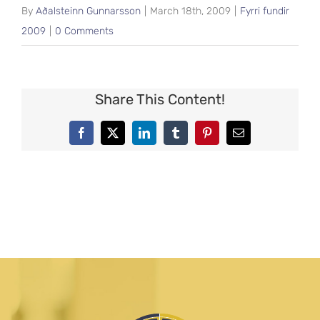
By
Aðalsteinn Gunnarsson
|
March 18th, 2009
|
Fyrri fundir
2009
|
0 Comments
Share This Content!
Facebook
X
LinkedIn
Tumblr
Pinterest
Email