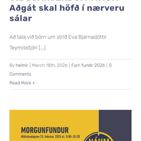
Aðgát skal höfð í nærveru
sálar
Að tala við börn um stríð Eva Bjarnadóttir
Teymisstjóri [...]
By
heimir
|
March 18th, 2026
|
Fyrri fundir 2026
|
0
Comments
Read More