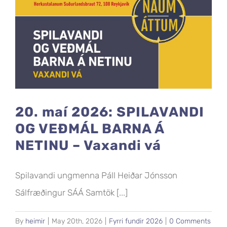
20. maí 2026: SPILAVANDI
OG VEÐMÁL BARNA Á
NETINU – Vaxandi vá
Spilavandi ungmenna Páll Heiðar Jónsson
Sálfræðingur SÁÁ Samtök [...]
By
heimir
|
May 20th, 2026
|
Fyrri fundir 2026
|
0 Comments