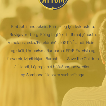
Embætti landlæknis
,
Barna- og fjölskyldustofa
,
Reykjavíkurborg
,
Félag fagfólks í frítímaþjónustu
,
Vímulaus æska/Foreldrahús
,
IOGT á Íslandi
,
Heimili
og skóli
,
Umboðsmaður barna
,
FRÆ Fræðsla og
forvarnir
,
Þjóðkirkjan
,
Barnaheill - Save the Children
á Íslandi
,
Lögreglan á höfuðborgarsvæðinu
,
og
Samband íslenskra sveitarfélaga
.