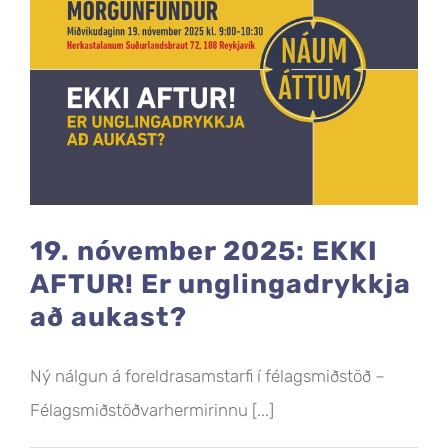
19. nóvember 2025: EKKI
AFTUR! Er unglingadrykkja
að aukast?
Ný nálgun á foreldrasamstarfi í félagsmiðstöð –
Félagsmiðstöðvarhermirinnu [...]