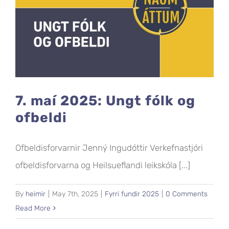
7. maí 2025: Ungt fólk og
ofbeldi
Ofbeldisforvarnir Jenný Ingudóttir Verkefnastjóri
ofbeldisforvarna og Heilsueflandi leikskóla [...]
By
heimir
|
May 7th, 2025
|
Fyrri fundir 2025
|
0 Comments
Read More