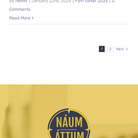
By
heimir
|
January 22nd, 2025
|
Fyrri fundir 2025
|
0
Comments
Read More
1
2
Next