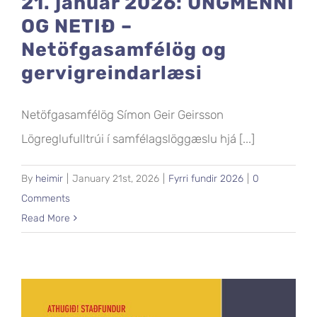
21. janúar 2026: UNGMENNI
OG NETIÐ –
Netöfgasamfélög og
gervigreindarlæsi
Netöfgasamfélög Símon Geir Geirsson
Lögreglufulltrúi í samfélagslöggæslu hjá [...]
By
heimir
|
January 21st, 2026
|
Fyrri fundir 2026
|
0
Comments
Read More